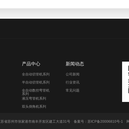
产品中心
新闻动态
全自动切管机系列
公司新闻
半自动切管机系列
行业资讯
全自动数控弯管机
常见问题
系列
液压弯管机系列
双头倒角机系列
地址：江苏省苏州市张家港市南丰开发区建工大道31号 备案号：
苏ICP备20006810号-1