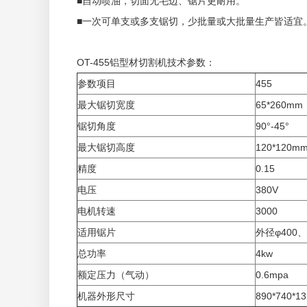
■自动喷油，切面无毛边、锯片更耐用。
■一次可单支或多支锯切，少批量或大批量生产皆适宜
OT-455铝型材切割机技术参数：
参数项目
455
最大锯切宽度
65*260mm
锯切角度
90°-45°
最大锯切高度
120*120m
精度
0.15
电压
380V
电机转速
3000
适用锯片
外径φ400
总功率
4kw
额定压力（气动）
0.6mpa
机器外形尺寸
890*740*1