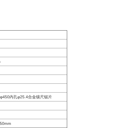
。
m
、φ450内孔φ25.4合金镶尺锯片
350mm