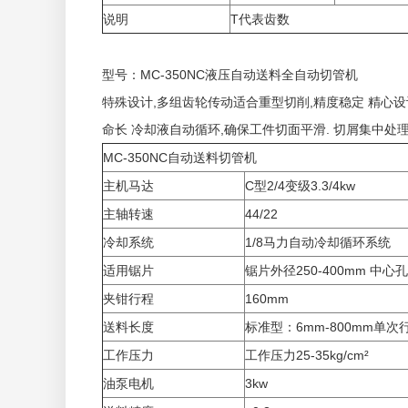
说明
T代表齿数
型号：MC-350NC液压自动送料全自动切管机
特殊设计,多组齿轮传动适合重型切削,精度稳定 精心设计送
命长 冷却液自动循环,确保工件切面平滑. 切屑集中处
MC-350NC自动送料切管机
主机马达
C型2/4变级3.3/4kw
主轴转速
44/22
冷却系统
1/8马力自动冷却循环系统
适用锯片
锯片外径250-400mm 中心孔
夹钳行程
160mm
送料长度
标准型：6mm-800mm单
工作压力
工作压力25-35kg/cm²
油泵电机
3kw