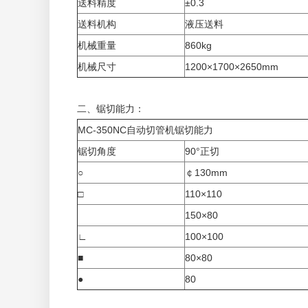
送料精度
±0.3
送料机构
液压送料
机械重量
860kg
机械尺寸
1200×1700×2650mm
二、锯切能力：
MC-350NC自动切管机锯切能力
锯切角度
90°正切
○
￠130mm
□
110×110
150×80
∟
100×100
■
80×80
●
80