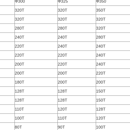
Φ300
Φ325
Φ350
320T
320T
350T
320T
320T
320T
280T
280T
320T
240T
240T
280T
220T
240T
240T
220T
220T
240T
200T
220T
240T
200T
200T
220T
180T
200T
200T
128T
128T
150T
128T
128T
150T
110T
120T
128T
100T
110T
120T
80T
90T
100T