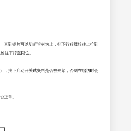
，直到锯片可以切断管材为止，把下行程螺栓往上拧到
螺栓往下拧至限位。
），按下启动开关试夹料是否被夹紧，否则在锯切时会
否正常。