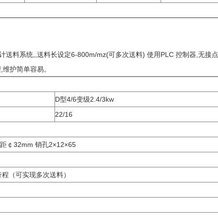
料系统,,送料长设定6-800m/mz(可多次送料) 使用PLC 控制器,无接
理,维护简单容易。
D型4/6变级2.4/3kw
22/16
距￠32mm 销孔2×12×65
次行程（可实现多次送料）