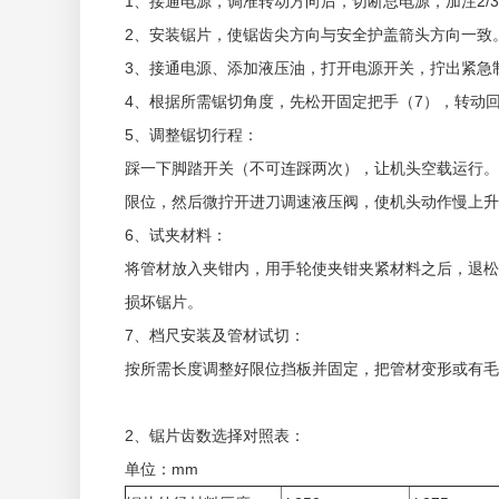
1、接通电源，调准转动方向后，切断总电源，加注2/3
2、安装锯片，使锯齿尖方向与安全护盖箭头方向一致
3、接通电源、添加液压油，打开电源开关，拧出紧急
4、根据所需锯切角度，先松开固定把手（7），转动
5、调整锯切行程：
踩一下脚踏开关（不可连踩两次），让机头空载运行。
限位，然后微拧开进刀调速液压阀，使机头动作慢上升
6、试夹材料：
将管材放入夹钳内，用手轮使夹钳夹紧材料之后，退松
损坏锯片。
7、档尺安装及管材试切：
按所需长度调整好限位挡板并固定，把管材变形或有毛
2、锯片齿数选择对照表：
单位：mm