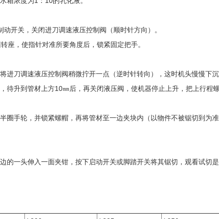
水箱浓度为1：10的乳化液。
。
制动开关，关闭进刀调速液压控制阀（顺时针方向）。
回转座，使指针对准所要角度后，锁紧固定把手。
将进刀调速液压控制阀稍微拧开一点（逆时针转向），这时机头慢慢下沉
，待升到管材上方10㎜后，再关闭液压阀，使机器停止上升，把上行程
半圈手轮，并锁紧螺帽，再将管材至一边夹块内（以物件不被锯切到为准
边的一头伸入一面夹钳，按下启动开关或脚踏开关将其锯切，观看试切是